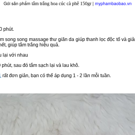
Gói sản phẩm
|
myphambaobao.vn
tắm trắng hoa cúc cà phê 150gr
 phút.
m song song massage thư giãn da giúp thanh lọc độc tố và giả
ết, giúp tắm trắng hiệu quả.
u lại với nhau
hút, sau đó tắm sạch lại và lau khô.
1
rất đơn giản, bạn có thể áp dụng 1 - 2 lần mỗi tuần.