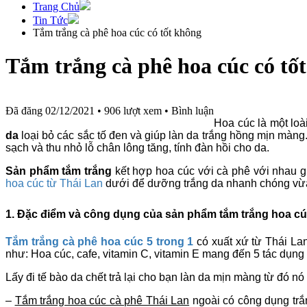
Trang Chủ
Tin Tức
Tắm trắng cà phê hoa cúc có tốt không
Tắm trắng cà phê hoa cúc có tố
Đã đăng 02/12/2021 •
906 lượt xem
•
Bình luận
Hoa cúc là một lo
da
loại bỏ các sắc tố đen và giúp làn da trắng hồng mịn màng
sạch và thu nhỏ lỗ chân lông tăng, tính đàn hồi cho da.
Sản phẩm tắm trắng
kết hợp hoa cúc với cà phê với nhau gi
hoa cúc từ Thái Lan
dưới để dưỡng trắng da nhanh chóng vừa t
1. Đặc điểm và công dụng của sản phẩm tắm trắng hoa cú
Tắm trắng cà phê hoa cúc 5 trong 1
có xuất xứ từ Thái La
như: Hoa cúc, cafe, vitamin C, vitamin E mang đến 5 tác dụng
Lấy đi tế bào da chết trả lại cho bạn làn da mịn màng từ đó nó
–
Tắm trắng hoa cúc cà phê Thái Lan
ngoài có công dụng trắn