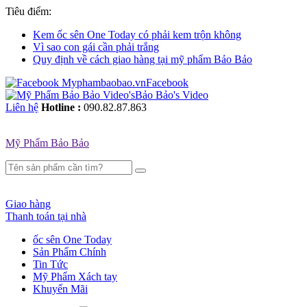
Tiêu điểm:
Kem ốc sên One Today có phải kem trộn không
Vì sao con gái cần phải trắng
Quy định về cách giao hàng tại mỹ phẩm Bảo Bảo
Facebook
Bảo Bảo's Video
Liên hệ
Hotline :
090.82.87.863
Mỹ Phẩm Bảo Bảo
Giao hàng
Thanh toán tại nhà
ốc sên One Today
Sản Phẩm Chính
Tin Tức
Mỹ Phẩm Xách tay
Khuyến Mãi