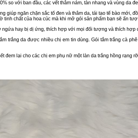
50% so với ban đầu, các vết thâm nám, tàn nhang và vùng da đ
ụng giúp ngăn chặn sắc tố đen và thâm da, tái tạo tế bào mới, đ
ờ tinh chất của hoa cúc mà khi mở gói sản phẩm bạn sẽ ấn tượ
y ngứa hay bị dị ứng, thích hợp với mọi đối tượng và thích hợp 
m trắng da được nhiều chị em tin dùng. Gói tắm trắng cà ph
t đem lại cho các chị em phụ nữ một làn da trắng hồng rạng rỡ 