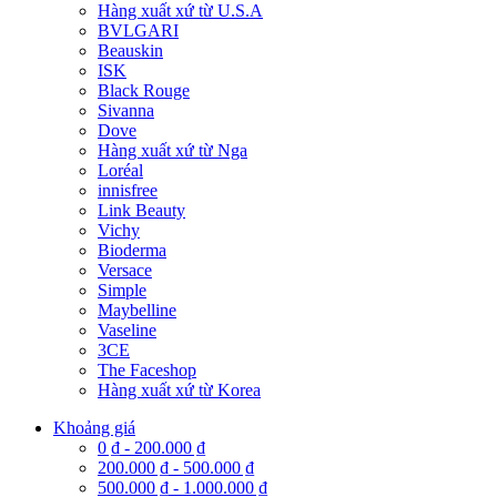
Hàng xuất xứ từ U.S.A
BVLGARI
Beauskin
ISK
Black Rouge
Sivanna
Dove
Hàng xuất xứ từ Nga
Loréal
innisfree
Link Beauty
Vichy
Bioderma
Versace
Simple
Maybelline
Vaseline
3CE
The Faceshop
Hàng xuất xứ từ Korea
Khoảng giá
0 ₫
-
200.000 ₫
200.000 ₫
-
500.000 ₫
500.000 ₫
-
1.000.000 ₫