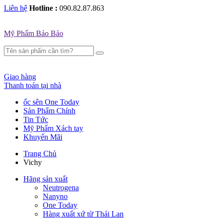
Liên hệ
Hotline :
090.82.87.863
Mỹ Phẩm Bảo Bảo
Giao hàng
Thanh toán tại nhà
ốc sên One Today
Sản Phẩm Chính
Tin Tức
Mỹ Phẩm Xách tay
Khuyến Mãi
Trang Chủ
Vichy
Hãng sản xuất
Neutrogena
Nanyno
One Today
Hàng xuất xứ từ Thái Lan