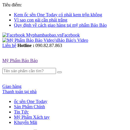
Tiêu điểm:
Kem ốc sên One Today có phải kem trộn không
Vì sao con gái cần phải trắng
Quy định về cách giao hàng tại mỹ phẩm Bảo Bảo
Facebook
Bảo Bảo's Video
Liên hệ
Hotline :
090.82.87.863
Mỹ Phẩm Bảo Bảo
Giao hàng
Thanh toán tại nhà
ốc sên One Today
Sản Phẩm Chính
Tin Tức
Mỹ Phẩm Xách tay
Khuyến Mãi