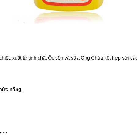
hiếc xuất từ tinh chất Ốc sên và sữa Ong Chúa kết hợp với cá
hức năng.
m,….