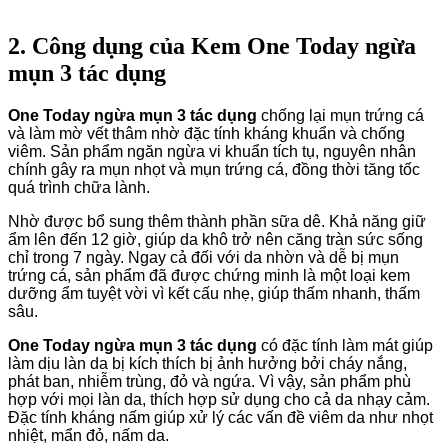
2. Công dụng của Kem One Today ngừa
mụn 3 tác dụng
One Today ngừa mụn 3 tác dụng
chống lại mụn trứng cá
và làm mờ vết thâm nhờ đặc tính kháng khuẩn và chống
viêm. Sản phẩm ngăn ngừa vi khuẩn tích tụ, nguyên nhân
chính gây ra mụn nhọt và mụn trứng cá, đồng thời tăng tốc
quá trình chữa lành.
Nhờ được bổ sung thêm thành phần sữa dê. Khả năng giữ
ẩm lên đến 12 giờ, giúp da khô trở nên căng tràn sức sống
chỉ trong 7 ngày. Ngay cả đối với da nhờn và dễ bị mụn
trứng cá, sản phẩm đã được chứng minh là một loại kem
dưỡng ẩm tuyệt vời vì kết cấu nhẹ, giúp thấm nhanh, thấm
sâu.
One Today ngừa mụn 3 tác dụng
có đặc tính làm mát giúp
làm dịu làn da bị kích thích bị ảnh hưởng bởi cháy nắng,
phát ban, nhiễm trùng, đỏ và ngứa. Vì vậy, sản phẩm phù
hợp với mọi làn da, thích hợp sử dụng cho cả da nhạy cảm.
Đặc tính kháng nấm giúp xử lý các vấn đề viêm da như nhọt
nhiệt, mẩn đỏ, nấm da.