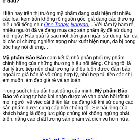
ở đâu?
Hiện nay trên thị trường mỹ phẩm đang xuất hiện rất nhiều
các loại kem trộn không rõ nguồn gốc, giả dạng các thương
hiệu nổi tiếng như
One Today
,
Nanyno
,
... Với tâm lý ham rẻ,
nhiều người đã và đang mua các sản phẩm ấy để sử dụng
mỗi ngày. Hậu quả là sau một thời gian ngắn sử dụng, làn da
bị các di chứng nghiêm trọng như xuất hiện mụn, da bị bong
tróc hay nổi dị ứng,…
Mỹ phẩm Bảo Bảo
cam kết là nhà phân phối mỹ phẩm
chính hãng của những thương hiệu nổi tiếng. Chúng tôi là
đại lý trực tiếp nên chất lượng là điều luôn được đảm bảo,
ngoài ra giá bán lẻ vô cùng hợp lý, phù hợp túi tiền các chị
em muốn làm đẹp giá rẻ và an toàn.
Trong suốt chiều dài hoạt động của mình,
Mỹ phẩm Bảo
Bảo
vô cùng tự hào khi nhận được vô vàn phản hồi tốt từ
mọi người về việc cải thiện làn da đáng kể khi sử dụng các
sản phẩm được cung cấp bởi chúng tôi. Sự hài lòng của
khách hàng là động lực giúp chúng tôi không ngừng phát
triển, nâng cao chất lượng sản phẩm và dịch vụ hơn nữa.