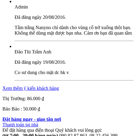
Admin
Đã đăng ngày 20/08/2016.
Tắm trắng Nanyno chỉ dành cho vùng cổ trở xuống thôi bạn.
Không thể dùng mặt được bạn nha. Cám ơn bạn đã quan tâm
Đào Thi Trâm Anh
Đã đăng ngày 19/08/2016.
Co sư dung cho mặt dc hk v
Xem thêm ý kiến khách hàng
Thị Trường:
86.000 ₫
Bảo Bảo :
50.000 ₫
Đặt hàng ngay - giao tận nơi
Thanh toán tại nhà
Để đặt hàng qua điện thoại Quý khách vui lòng gọi:
(từ 7:00 - 20:00 hàng ngày)
090.82.87.863
08.22.456.399