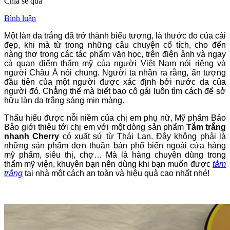
Chia sẻ qua
Bình luận
Một làn da trắng đã trở thành biểu tượng, là thước đo của cái
đẹp, khi mà từ trong những câu chuyện cổ tích, cho đến
nàng thơ trong các tác phẩm văn học, trên điện ảnh và ngay
cả quan điểm thẩm mỹ của người Việt Nam nói riêng và
người Châu Á nói chung. Người ta nhận ra rằng, ấn tượng
đầu tiên của một người được xác định bởi nước da của
người đó. Chẳng thế mà biết bao cô gái luôn tìm cách để sở
hữu làn da trắng sáng mịn màng.
Thấu hiểu được nỗi niềm của chị em phụ nữ, Mỹ phẩm Bảo
Bảo giới thiệu tới chị em với một dòng sản phẩm
Tắm trắng
nhanh Cherry
có xuất sứ từ Thái Lan. Đây không phải là
những sản phẩm đơn thuần bán phổ biến ngoài cửa hàng
mỹ phẩm, siêu thị, chợ… Mà là hàng chuyên dùng trong
thẩm mỹ viện, khuyên bạn nên dùng khi bạn muốn được
tắm
trắng
tại nhà
một cách an toàn và hiệu quả cao nhất nhé!