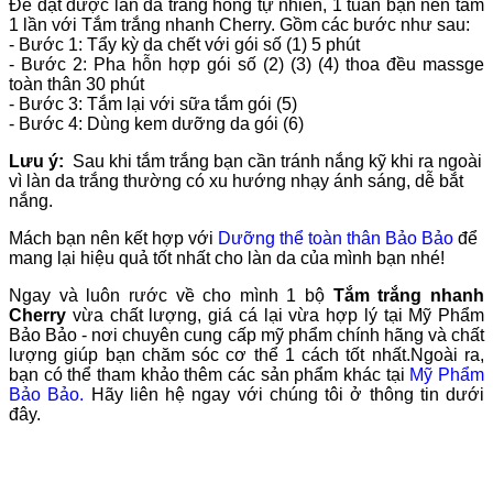
Để đạt được làn da trắng hồng tự nhiên, 1 tuần bạn nên tắm
1 lần với Tắm trắng nhanh Cherry. Gồm các bước như sau:
- Bước 1: Tẩy kỳ da chết với gói số (1) 5 phút
- Bước 2: Pha hỗn hợp gói số (2) (3) (4) thoa đều massge
toàn thân 30 phút
- Bước 3: Tắm lại với sữa tắm gói (5)
- Bước 4: Dùng kem dưỡng da gói (6)
Lưu ý:
Sau khi tắm trắng bạn cần tránh nắng kỹ khi ra ngoài
vì làn da trắng thường có xu hướng nhạy ánh sáng, dễ bắt
nắng.
Mách bạn nên kết hợp với
Dưỡng thể toàn thân Bảo Bảo
để
mang lại hiệu quả tốt nhất cho làn da của mình bạn nhé!
Ngay và luôn rước về cho mình 1 bộ
Tắm trắng nhanh
Cherry
vừa chất lượng, giá cá lại vừa hợp lý tại Mỹ Phẩm
Bảo Bảo - nơi chuyên cung cấp mỹ phẩm chính hãng và chất
lượng giúp bạn chăm sóc cơ thể 1 cách tốt nhất.
Ngoài ra,
bạn có thể tham khảo thêm các sản phẩm khác tại
Mỹ Phẩm
Bảo Bảo
.
Hãy liên hệ ngay với chúng tôi ở thông tin dưới
đây.