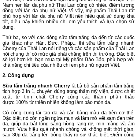
Nam nên làn da phụ nữ Thái Lan cũng có nhiều điểm tương
đồng với làn da phụ nữ Việt. Vì vậy, mỹ phẩm Thái Lan rất
phù hợp với làn da phụ nữ Việt nên hiệu quả sử dụng khá
tốt, điều này khiến nhiều chị em yêu thích và lựa chọn sử
dụng.
Thứ ba, so với các dòng sữa tắm trắng da đến từ các quốc
gia khác như Hàn, Đức, Pháp,.. thì sữa tắm trắng nhanh
Cherry của Thái Lan nói riêng và các sản phẩm của Thái Lan
nói chung thì có mức giá phải chăng trên thị trường. Đặc biệt
sẽ lợi hơn khi bạn mua tại Mỹ phẩm Bảo Bảo, phù hợp với
khả năng chi tiêu của nhiều chị em phụ nữ người Việt.
2. Công dụng
Sữa tắm trắng nhanh Cherry
là Là bộ sản phẩm tắm trắng
tích hợp
3 in 1, chuyên dùng trong thẩm mỹ viện, được chiết
xuất từ tinh chất Cherry cùng các thành phần thảo
dược 100% từ thiên nhiên không làm bào mòn da.
Có công cụng tái tạo da và cân bằng màu da trên cơ thể.
Đặc biệt, nó còn ngăn ngừa mụn và làm mờ vết sạm đen trên
da, giúp da bật tông sáng hồng rạng rỡ, mịn màng và ẩm
mượt. Vừa hiệu quả nhanh chóng và không mất thời gian,
sau 30p da trắng lên trông thấy rõ sự khác biệt. Điểm cộng