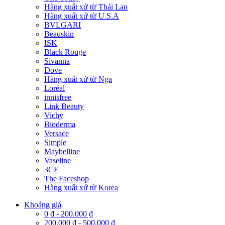
Hàng xuất xứ từ Thái Lan
Hàng xuất xứ từ U.S.A
BVLGARI
Beauskin
ISK
Black Rouge
Sivanna
Dove
Hàng xuất xứ từ Nga
Loréal
innisfree
Link Beauty
Vichy
Bioderma
Versace
Simple
Maybelline
Vaseline
3CE
The Faceshop
Hàng xuất xứ từ Korea
Khoảng giá
0 ₫
-
200.000 ₫
200.000 ₫
-
500.000 ₫